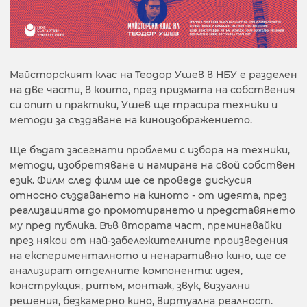
Майсторският клас на Теодор Ушев в НБУ е разделен
на две части, в които, през призмата на собствения
си опит и практики, Ушев ще трасира техники и
методи за създаване на киноизображението.
Ще бъдат засегнати проблеми с избора на техники,
методи, изобретяване и намиране на свой собствен
език. Филм след филм ще се проведе дискусия
относно създаването на киното - от идеята, през
реализацията до промотирането и представянето
му пред публика. Във втората част, преминавайки
през някои от най-забележителните произведения
на експерименталното и ненаративно кино, ще се
анализират отделните компоненти: идея,
конструкция, ритъм, монтаж, звук, визуални
решения, безкамерно кино, виртуална реалност.