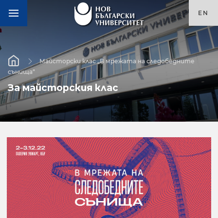
EN
Майсторски клас „В мрежата на следобедните
сънища“
За майсторския клас