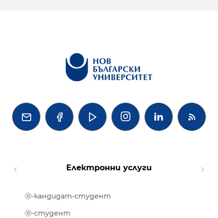




Електронни услуги
ⓔ-кандидат-студент
MOOD
ⓔ-биб
ⓔ-студент